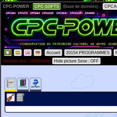
CPC-POWER :
CPC-SOFTS
(Base de données) -
CPCAr
Accueil
20154 PROGRAMMES
Session end : 12h00m00s
Hide picture Sexe : OFF