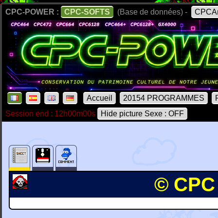
CPC-POWER :
CPC-SOFTS
(Base de données) -
CPCAr
Accueil
20154 PROGRAMMES
Session end : 12h00m00s
Hide picture Sexe : OFF
© CPC p