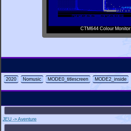
CTM644 Colour Monitor
2020
Nomusic
MODE0_titlescreen
MODE2_inside
JEU -> Aventure