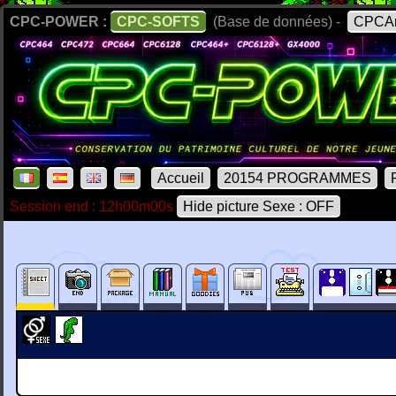
CPC-POWER :
CPC-SOFTS
(Base de données) -
CPCAr
Accueil
20154 PROGRAMMES
Session end : 12h00m00s
Hide picture Sexe : OFF