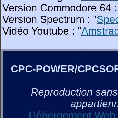
Version Commodore 64 :
Version Spectrum : "
Spe
Vidéo Youtube : "
Amstra
CPC-POWER/CPCSO
Reproduction sans a
appartienn
Hébergement Web, 