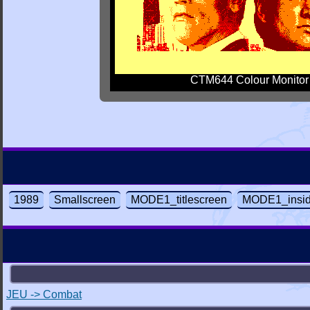
CTM644 Colour Monitor
1989
Smallscreen
MODE1_titlescreen
MODE1_insi
JEU -> Combat