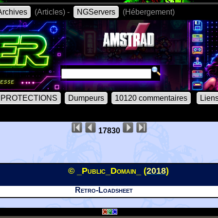
rchives
(Articles) -
NGServers
(Hébergement)
PROTECTIONS
Dumpeurs
10120 commentaires
Lien
17830
© _Public_Domain_ (
2018
)
Retro-Loadsheet