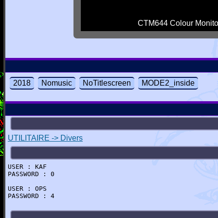
CTM644 Colour Monito
2018
Nomusic
NoTitlescreen
MODE2_inside
UTILITAIRE -> Divers
USER : KAF
PASSWORD : 0
USER : OPS
PASSWORD : 4