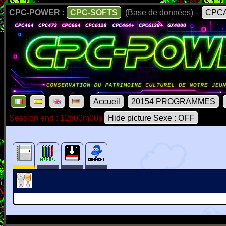
CPC-POWER :
CPC-SOFTS
(Base de données) -
CPCA
Accueil
20154 PROGRAMMES
Session end : 12h00m00s
Hide picture Sexe : OFF