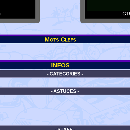
r
GT6
Mots Clefs
INFOS
- CATEGORIES -
- ASTUCES -
- STAFF -