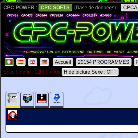
CPC-POWER :
CPC-SOFTS
(Base de données) -
CPCAr
Accueil
20154 PROGRAMMES
Session end : 12h00m00s
Hide picture Sexe : OFF