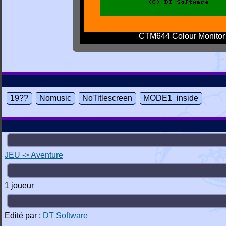
CTM644 Colour Monitor
19??
Nomusic
NoTitlescreen
MODE1_inside
JEU -> Aventure
1 joueur
Edité par :
DT Software