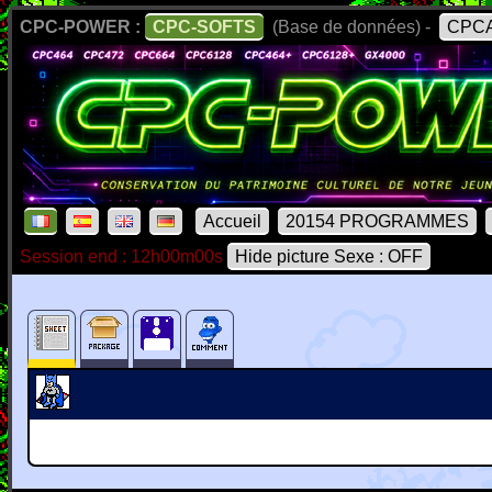
CPC-POWER :
CPC-SOFTS
(Base de données) -
CPCA
Accueil
20154 PROGRAMMES
Session end : 12h00m00s
Hide picture Sexe : OFF