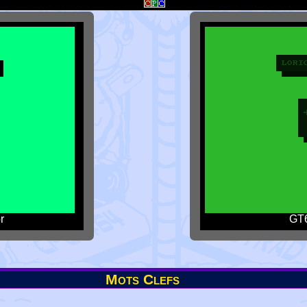
r
GT6
Mots Clefs