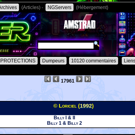
rchives
(Articles) -
NGServers
(Hébergement)
PROTECTIONS
Dumpeurs
10120 commentaires
Lien
17961
© Loriciel (
1992
)
Billy I & II
Billy 1 & Billy 2