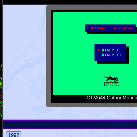
CTM644 Colour Monito
1992