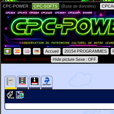
CPC-POWER :
CPC-SOFTS
(Base de données) -
CPCAr
Accueil
20154 PROGRAMMES
Session end : 12h00m00s
Hide picture Sexe : OFF