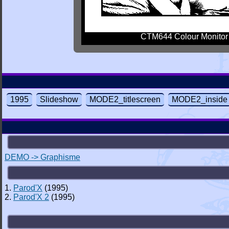
CTM644 Colour Monitor
1995
Slideshow
MODE2_titlescreen
MODE2_inside
DEMO -> Graphisme
1.
Parod'X
(1995)
2.
Parod'X 2
(1995)