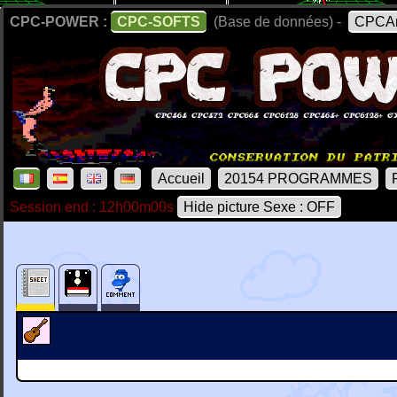
CPC-POWER :
CPC-SOFTS
(Base de données) -
CPCAr
Accueil
20154 PROGRAMMES
Session end : 12h00m00s
Hide picture Sexe : OFF