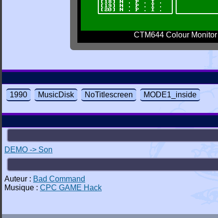
CTM644 Colour Monitor
1990
MusicDisk
NoTitlescreen
MODE1_inside
DEMO -> Son
Auteur :
Bad Command
Musique :
CPC GAME Hack