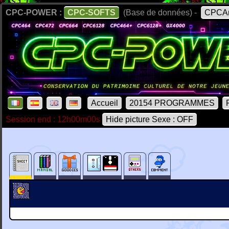
CPC-POWER :
CPC-SOFTS
(Base de données) -
CPCAr
Accueil
20154 PROGRAMMES
Session end : 12h00m00s
Hide picture Sexe : OFF