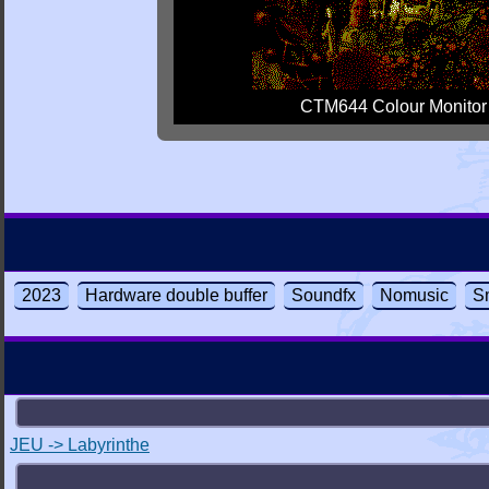
CTM644 Colour Monitor
2023
Hardware double buffer
Soundfx
Nomusic
S
JEU -> Labyrinthe