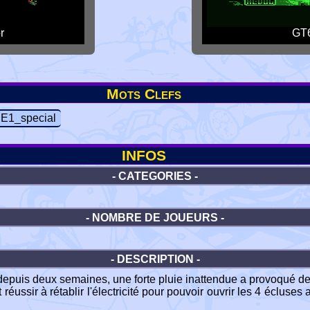
r
GT6
Mots Clefs
1_special
INFOS
- CATEGORIES -
- NOMBRE DE JOUEURS -
- DESCRIPTION -
t depuis deux semaines, une forte pluie inattendue a provoqué 
 réussir à rétablir l'électricité pour pouvoir ouvrir les 4 éclus