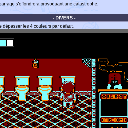
e barrage s'effondrera provoquant une catastrophe.
- DIVERS -
de dépasser les 4 couleurs par défaut.