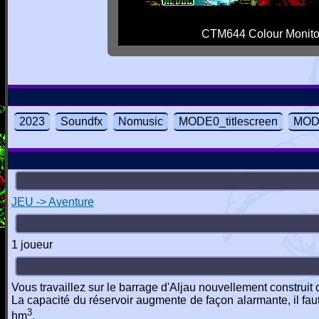
CTM644 Colour Monito
2023
Soundfx
Nomusic
MODE0_titlescreen
MODE
JEU -> Aventure
1 joueur
Vous travaillez sur le barrage d'Aljau nouvellement construi
La capacité du réservoir augmente de façon alarmante, il faut
3
hm
.