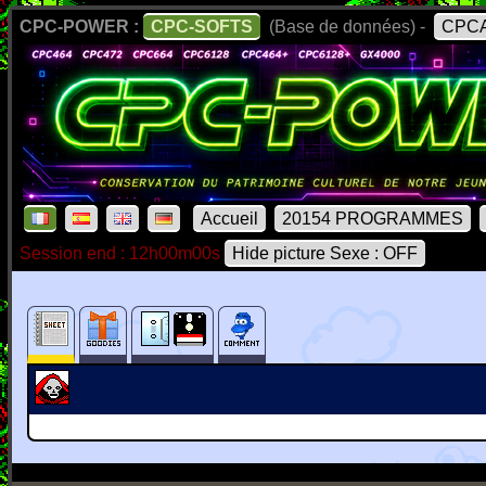
CPC-POWER :
CPC-SOFTS
(Base de données) -
CPCA
Accueil
20154 PROGRAMMES
Session end : 12h00m00s
Hide picture Sexe : OFF