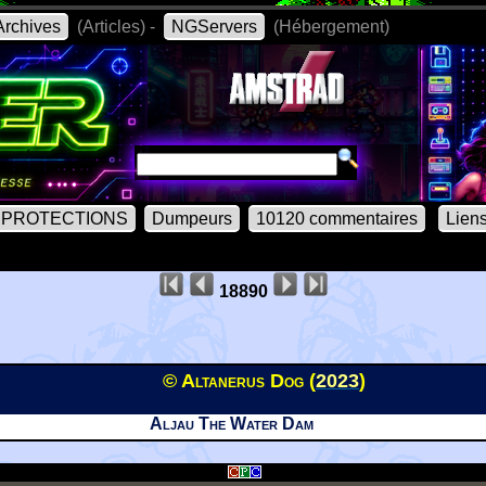
rchives
(Articles) -
NGServers
(Hébergement)
PROTECTIONS
Dumpeurs
10120 commentaires
Lien
18890
© Altanerus Dog (
2023
)
Aljau The Water Dam