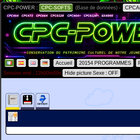
CPC-POWER :
CPC-SOFTS
(Base de données) -
CPCAr
Accueil
20154 PROGRAMMES
Session end : 12h00m00s
Hide picture Sexe : OFF