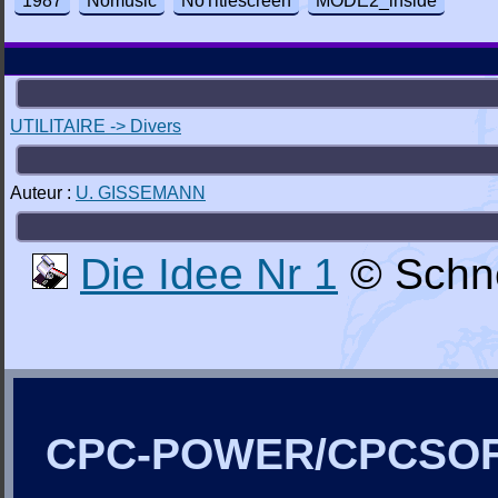
1987
Nomusic
NoTitlescreen
MODE2_inside
UTILITAIRE -> Divers
Auteur :
U. GISSEMANN
Die Idee Nr 1
© Schne
CPC-POWER/CPCSO