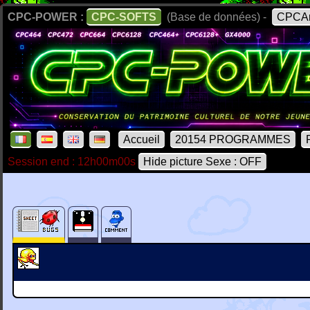
CPC-POWER :
CPC-SOFTS
(Base de données) -
CPCAr
Accueil
20154 PROGRAMMES
Session end : 12h00m00s
Hide picture Sexe : OFF