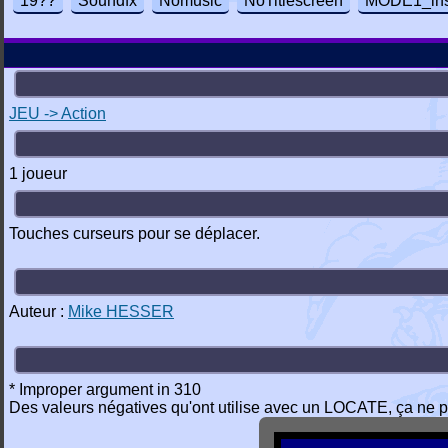
19??
Soundfx
Nomusic
NoTitlescreen
MODE1_ins
JEU -> Action
1 joueur
Touches curseurs pour se déplacer.
Auteur :
Mike HESSER
* Improper argument in 310
Des valeurs négatives qu'ont utilise avec un LOCATE, ça ne 