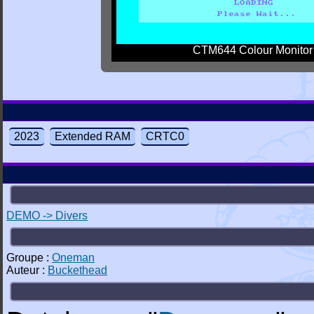
CTM644 Colour Monitor
2023
Extended RAM
CRTC0
DEMO -> Divers
Groupe :
Oneman
Auteur :
Buckethead