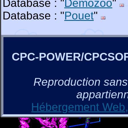
Database : "
Demozoo
"
Database : "
Pouet
"
CPC-POWER/CPCSO
Reproduction sans a
appartienn
Hébergement Web, 