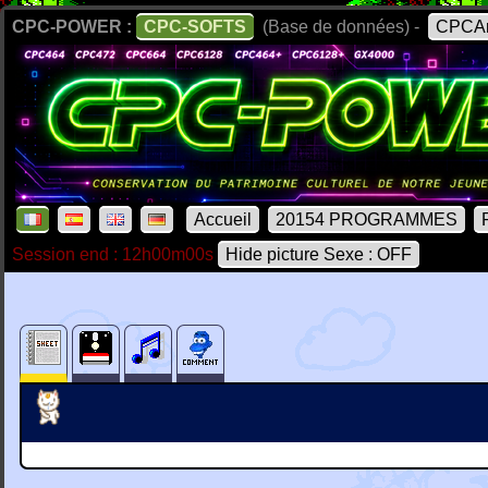
CPC-POWER :
CPC-SOFTS
(Base de données) -
CPCAr
Accueil
20154 PROGRAMMES
Session end : 12h00m00s
Hide picture Sexe : OFF