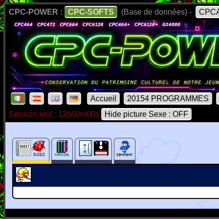
CPC-POWER :
CPC-SOFTS
(Base de données) -
CPCA
Accueil
20154 PROGRAMMES
Session end : 12h00m00s
Hide picture Sexe : OFF