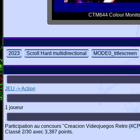
CTM644 Colour Monito
2023
Scroll Hard multidirectional
MODE0_titlescreen
JEU -> Action
1 joueur
Participation au concours "Creacion Videojuegos Retro (#C
Classé 2/30 avec 3,387 points.