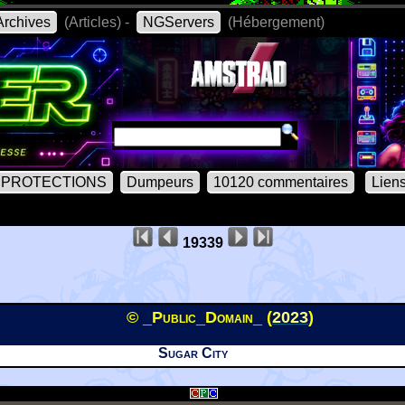
rchives
(Articles) -
NGServers
(Hébergement)
PROTECTIONS
Dumpeurs
10120 commentaires
Lien
19339
© _Public_Domain_ (
2023
)
Sugar City