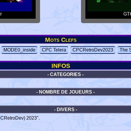
r
GT6
Mots Clefs
MODE0_inside
CPC Telera
CPCRetroDev2023
The 
INFOS
- CATEGORIES -
- NOMBRE DE JOUEURS -
- DIVERS -
PCRetroDev) 2023".