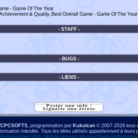
 Game - Game Of The Year
 Achievement & Quality, Best Overall Game - Game Of The Year
- STAFF -
- BUGS -
- LIENS -
/CPCSOFTS
, programmation par
Kukulcan
© 2007-2026 tous d
isation interdite. Tous les titres utilisés appartiennent à leurs p
Hébergement Web, Mail et serveurs de jeux haute performance