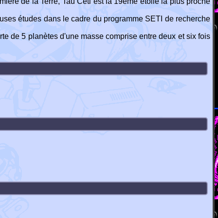
mière de la Terre, Tau Ceti est la 19ème étoile la plus proche
ombreuses études dans le cadre du programme SETI de recherche
te de 5 planètes d'une masse comprise entre deux et six fois