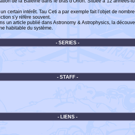
llation de la Baleine dans le bras d'Orion. Située à 12 années-lu
nt un certain intérêt. Tau Ceti a par exemple fait l'objet de n
iction s'y réfère souvent.
 un article publié dans Astronomy & Astrophysics, la découver
zone habitable du système.
- SERIES -
- STAFF -
- LIENS -