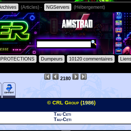
rchives
(Articles) -
NGServers
(Hébergement)
PROTECTIONS
Dumpeurs
10120 commentaires
Lien
2180
© CRL Group (
1986
)
Tau Ceti
Tau-Ceti