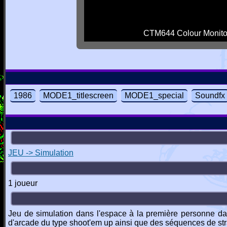
CTM644 Colour Monito
1986
MODE1_titlescreen
MODE1_special
Soundfx
JEU -> Simulation
1 joueur
Jeu de simulation dans l'espace à la première personne da
d'arcade du type shoot'em up ainsi que des séquences de strat