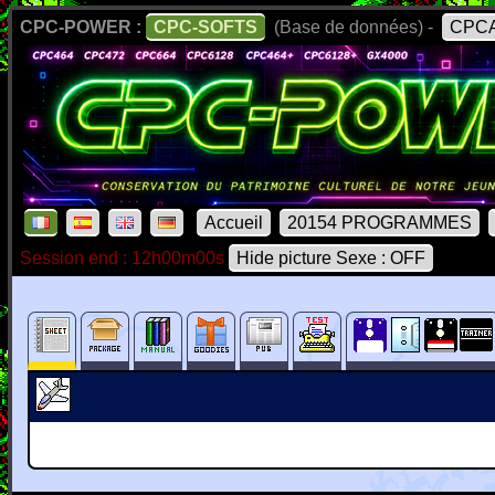
CPC-POWER :
CPC-SOFTS
(Base de données) -
CPCA
Accueil
20154 PROGRAMMES
Session end : 12h00m00s
Hide picture Sexe : OFF