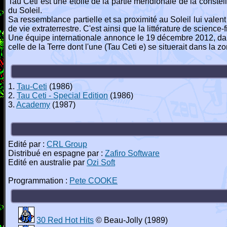
Tau Ceti est une étoile de la partie méridionale de la conste
du Soleil.
Sa ressemblance partielle et sa proximité au Soleil lui vale
de vie extraterrestre. C'est ainsi que la littérature de science-f
Une équipe internationale annonce le 19 décembre 2012, dans
celle de la Terre dont l'une (Tau Ceti e) se situerait dans la 
1.
Tau-Ceti
(1986)
2.
Tau Ceti - Special Edition
(1986)
3.
Academy
(1987)
Edité par :
CRL Group
Distribué en espagne par :
Zafiro Software
Edité en australie par
Ozi Soft
Programmation :
Pete COOKE
30 Red Hot Hits
© Beau-Jolly (1989)