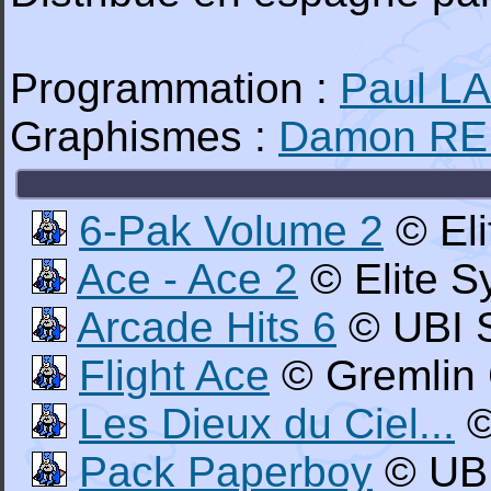
Programmation :
Paul L
Graphismes :
Damon R
6-Pak Volume 2
© Eli
Ace - Ace 2
© Elite S
Arcade Hits 6
© UBI S
Flight Ace
© Gremlin 
Les Dieux du Ciel...
©
Pack Paperboy
© UBI