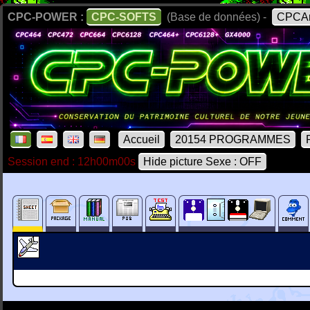
CPC-POWER :
CPC-SOFTS
(Base de données) -
CPCAr
Accueil
20154 PROGRAMMES
Session end : 12h00m00s
Hide picture Sexe : OFF