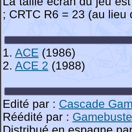
La taille écran du jeu es
; CRTC R6 = 23 (au lieu 
1.
ACE
(1986)
2.
ACE 2
(1988)
Edité par :
Cascade Gam
Réédité par :
Gamebuste
Distribué en espagne par