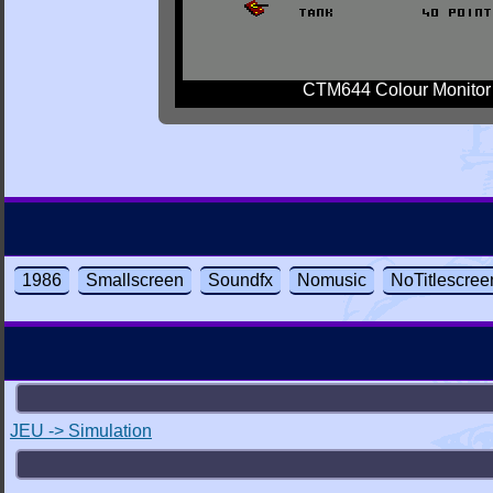
CTM644 Colour Monitor
1986
Smallscreen
Soundfx
Nomusic
NoTitlescree
JEU -> Simulation