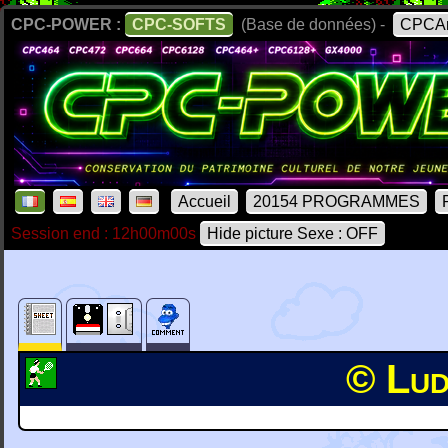
CPC-POWER :
CPC-SOFTS
(Base de données) -
CPCAr
Accueil
20154 PROGRAMMES
Session end : 12h00m00s
Hide picture Sexe : OFF
© Lud