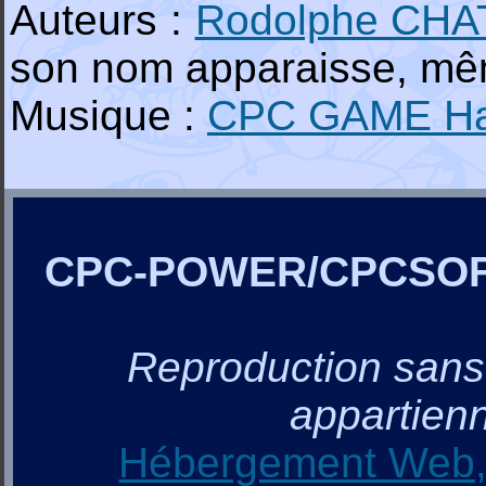
Auteurs :
Rodolphe CH
son nom apparaisse, mêm
Musique :
CPC GAME H
CPC-POWER/CPCSO
Reproduction sans a
appartienn
Hébergement Web, 