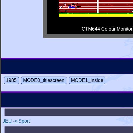
CTM644 Colour Monitor
1985
MODE0_titlescreen
MODE1_inside
JEU -> Sport