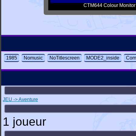
CTM644 Colour Monitor
1985
Nomusic
NoTitlescreen
MODE2_inside
Com
JEU -> Aventure
1 joueur