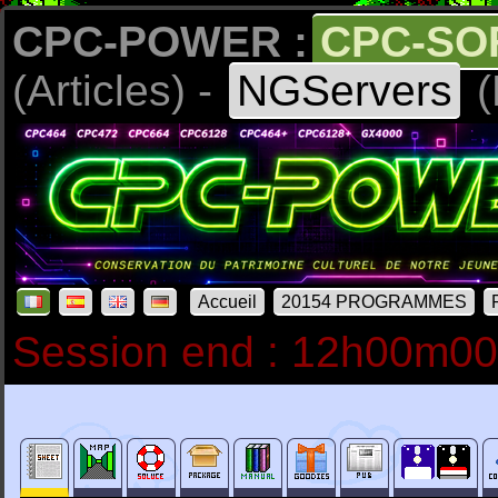
CPC-POWER :
CPC-SO
(Articles) -
NGServers
(
Accueil
20154 PROGRAMMES
Session end : 12h00m0