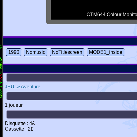
CTM644 Colour Monito
1990
Nomusic
NoTitlescreen
MODE1_inside
JEU -> Aventure
1 joueur
Disquette : 4£
Cassette : 2£