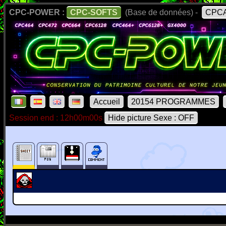
CPC-POWER :
CPC-SOFTS
(Base de données) -
CPCA
Accueil
20154 PROGRAMMES
Session end : 12h00m00s
Hide picture Sexe : OFF