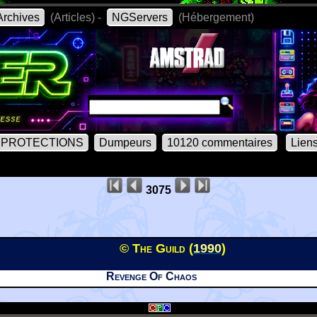
rchives
(Articles) -
NGServers
(Hébergement)
PROTECTIONS
Dumpeurs
10120 commentaires
Lien
3075
© The Guild (
1990
)
Revenge Of Chaos