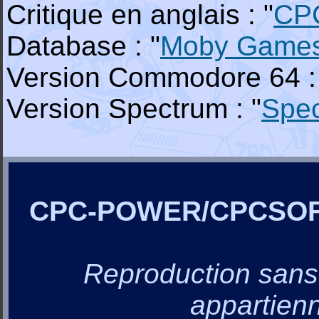
Critique en anglais : "
CP
Database : "
Moby Game
Version Commodore 64 :
Version Spectrum : "
Spe
CPC-POWER/CPCSO
Reproduction sans a
appartienn