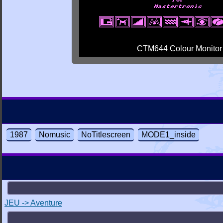
CTM644 Colour Monitor
1987
Nomusic
NoTitlescreen
MODE1_inside
JEU -> Aventure