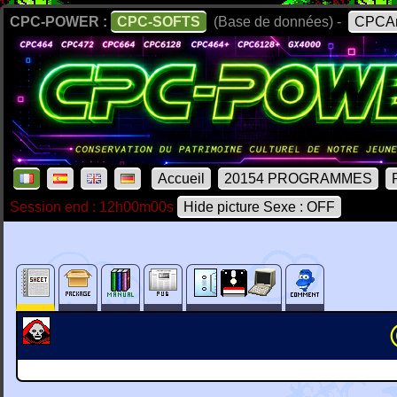
CPC-POWER :
CPC-SOFTS
(Base de données) -
CPCAr
Accueil
20154 PROGRAMMES
Session end : 12h00m00s
Hide picture Sexe : OFF