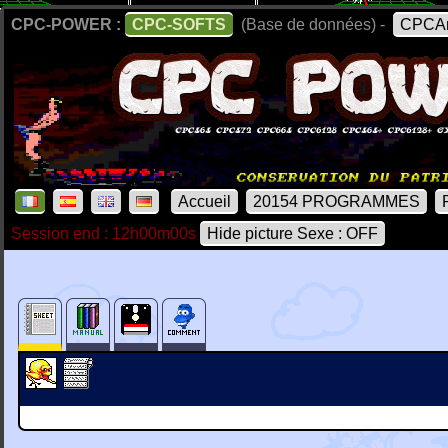
CPC-POWER :
CPC-SOFTS
(Base de données) -
CPCAr
Accueil
20154 PROGRAMMES
Session end : 12h00m00s
Hide picture Sexe : OFF