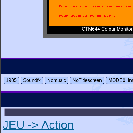
CTM644 Colour Monitor
1985
Soundfx
Nomusic
NoTitlescreen
MODE0_ins
JEU -> Action