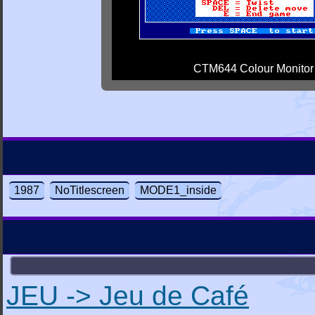
CTM644 Colour Monitor
1987
NoTitlescreen
MODE1_inside
JEU -> Jeu de Café