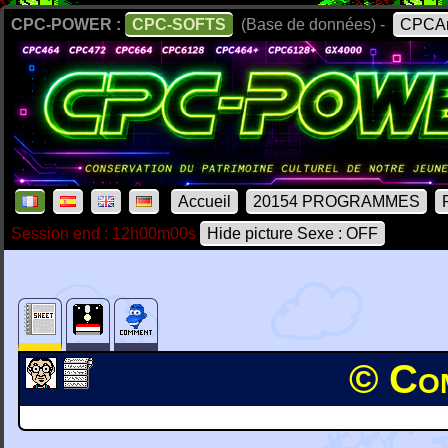
CPC-POWER :
CPC-SOFTS
(Base de données) -
CPCAr
Accueil
20154 PROGRAMMES
Session end : 12h00m00s
Hide picture Sexe : OFF
© Com