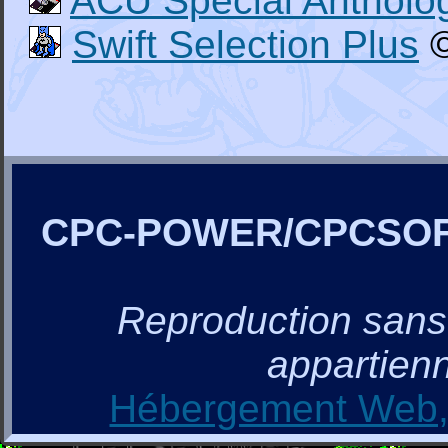
ACU Special Antholo
Swift Selection Plus
©
CPC-POWER/CPCSO
Reproduction sans a
appartienn
Hébergement Web, 