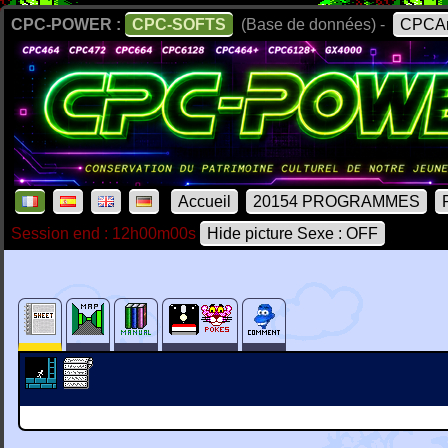
CPC-POWER :
CPC-SOFTS
(Base de données) -
CPCAr
Accueil
20154 PROGRAMMES
Session end : 12h00m00s
Hide picture Sexe : OFF