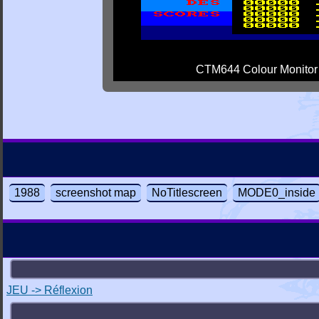
CTM644 Colour Monitor
1988
screenshot map
NoTitlescreen
MODE0_inside
JEU -> Réflexion