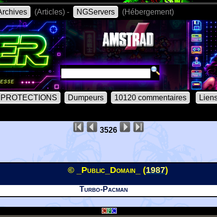
rchives
(Articles) -
NGServers
(Hébergement)
PROTECTIONS
Dumpeurs
10120 commentaires
Lien
3526
© _Public_Domain_ (
1987
)
Turbo-Pacman