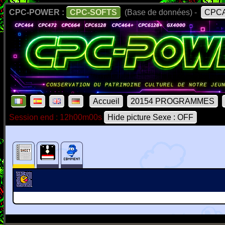
CPC-POWER :
CPC-SOFTS
(Base de données) -
CPCA
Accueil
20154 PROGRAMMES
Session end : 12h00m00s
Hide picture Sexe : OFF