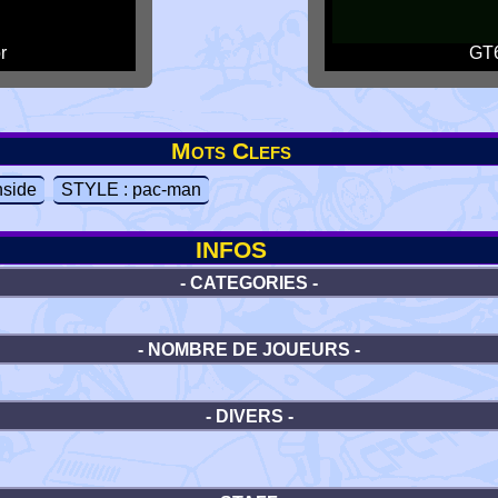
r
GT6
Mots Clefs
side
STYLE : pac-man
INFOS
- CATEGORIES -
- NOMBRE DE JOUEURS -
- DIVERS -