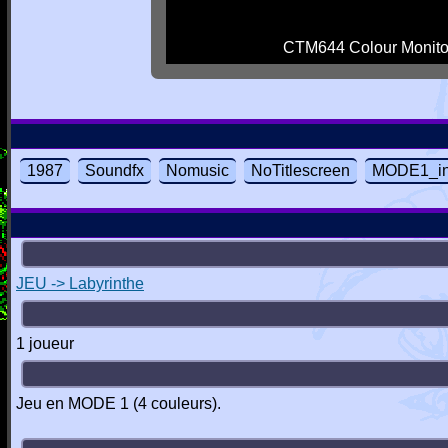
CTM644 Colour Monito
1987
Soundfx
Nomusic
NoTitlescreen
MODE1_in
JEU -> Labyrinthe
1 joueur
Jeu en MODE 1 (4 couleurs).