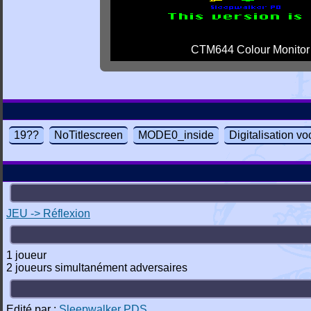
CTM644 Colour Monitor
19??
NoTitlescreen
MODE0_inside
Digitalisation vo
JEU -> Réflexion
1 joueur
2 joueurs simultanément adversaires
Edité par :
Sleepwalker PDS