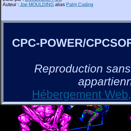
Auteur :
Joe MOULDING
alias
Palm Coding
CPC-POWER/CPCSO
Reproduction sans a
appartienn
Hébergement Web, 