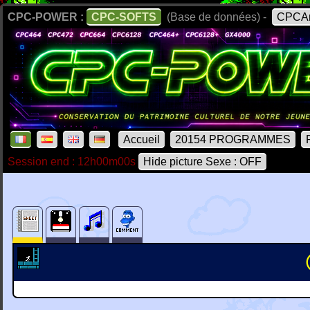
CPC-POWER :
CPC-SOFTS
(Base de données) -
CPCAr
Accueil
20154 PROGRAMMES
Session end : 12h00m00s
Hide picture Sexe : OFF