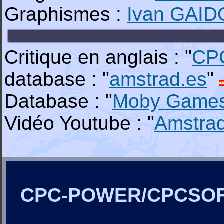
Graphismes :
Ivan GAI
Critique en anglais : "
CP
database : "
amstrad.es
"
Database : "
Moby Game
Vidéo Youtube : "
Amstra
CPC-POWER/CPCSO