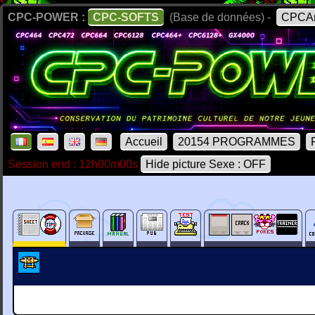
CPC-POWER :
CPC-SOFTS
(Base de données) -
CPCAr
Accueil
20154 PROGRAMMES
Session end : 12h00m00s
Hide picture Sexe : OFF