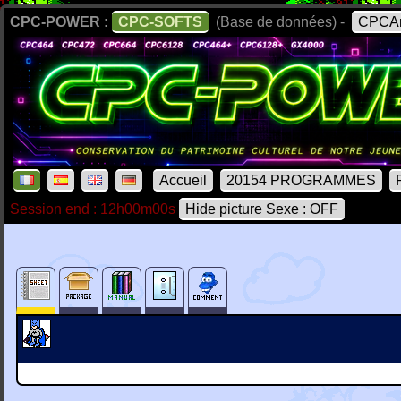
CPC-POWER :
CPC-SOFTS
(Base de données) -
CPCAr
Accueil
20154 PROGRAMMES
Session end : 12h00m00s
Hide picture Sexe : OFF