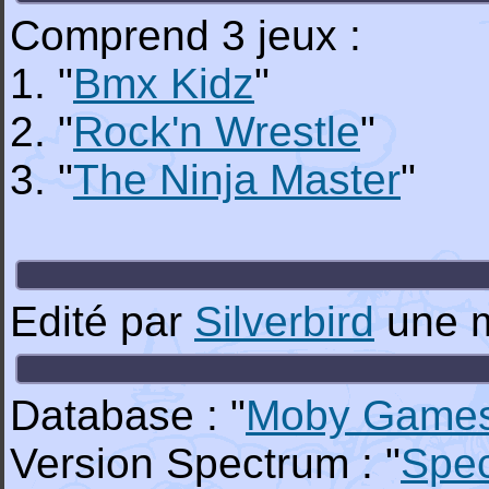
Comprend 3 jeux :
1. "
Bmx Kidz
"
2. "
Rock'n Wrestle
"
3. "
The Ninja Master
"
Edité par
Silverbird
une 
Database : "
Moby Game
Version Spectrum : "
Spe