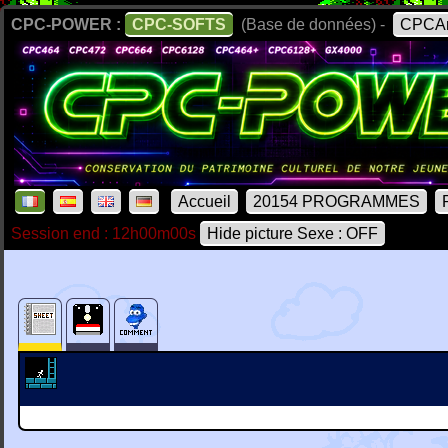
CPC-POWER :
CPC-SOFTS
(Base de données) -
CPCAr
Accueil
20154 PROGRAMMES
Session end : 12h00m00s
Hide picture Sexe : OFF