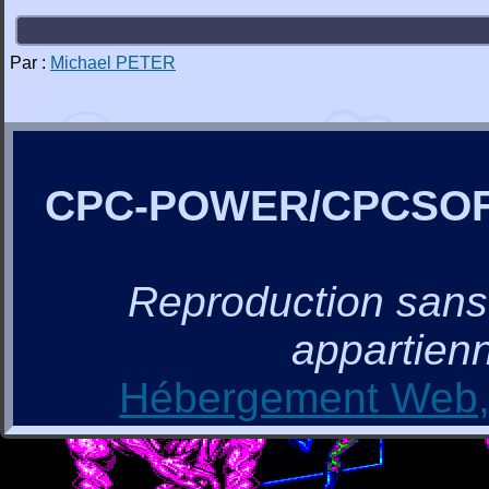
Par :
Michael PETER
CPC-POWER/CPCSO
Reproduction sans a
appartienn
Hébergement Web, 