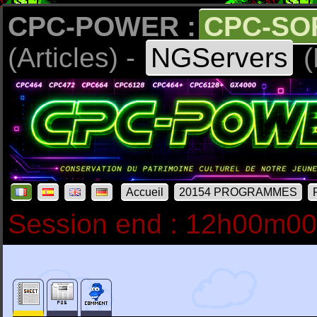
CPC-POWER :
CPC-SO
(Articles) -
NGServers
(
Accueil
20154 PROGRAMMES
Session end : 12h00m0