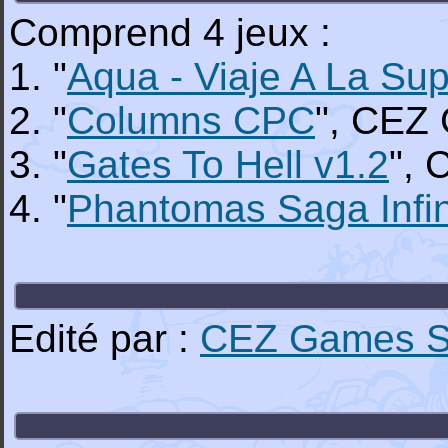
Comprend 4 jeux :
1. "
Aqua - Viaje A La Sup
2. "
Columns CPC
", CEZ
3. "
Gates To Hell v1.2
", 
4. "
Phantomas Saga Infin
Edité par :
CEZ Games S