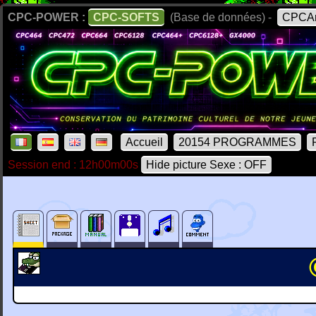
CPC-POWER :
CPC-SOFTS
(Base de données) -
CPCAr
Accueil
20154 PROGRAMMES
Session end : 12h00m00s
Hide picture Sexe : OFF