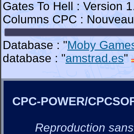
Gates To Hell : Version 
Columns CPC : Nouveau é
Database : "
Moby Game
database : "
amstrad.es
"
CPC-POWER/CPCSO
Reproduction sans a