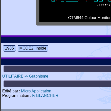
CTM644 Colour Monitor
1985
MODE2_inside
UTILITAIRE -> Graphisme
Edité par :
Micro Application
Programmation :
F. BLANCHER