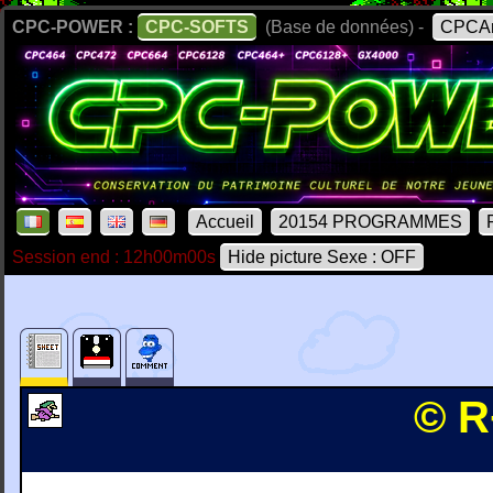
CPC-POWER :
CPC-SOFTS
(Base de données) -
CPCAr
Accueil
20154 PROGRAMMES
Session end : 12h00m00s
Hide picture Sexe : OFF
© R