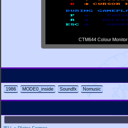
CTM644 Colour Monitor
1986
MODE0_inside
Soundfx
Nomusic