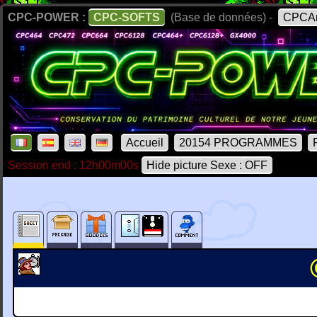
CPC-POWER :
CPC-SOFTS
(Base de données) -
CPCAr
Accueil
20154 PROGRAMMES
Session end : 12h00m00s
Hide picture Sexe : OFF