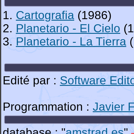
1.
Cartografia
(1986)
2.
Planetario - El Cielo
(1
3.
Planetario - La Tierra
(
Edité par :
Software Edit
Programmation :
Javier
database : "
amstrad.es
"