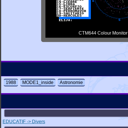
CTM644 Colour Monitor
1988
MODE1_inside
Astronomie
EDUCATIF -> Divers