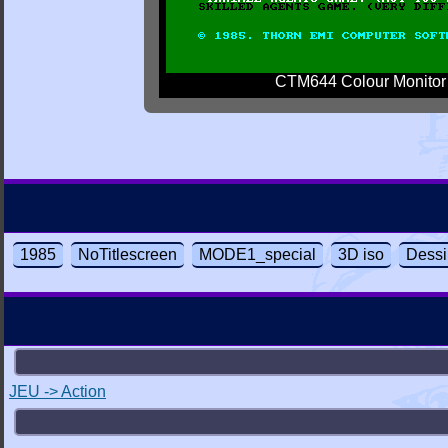
CTM644 Colour Monitor
1985
NoTitlescreen
MODE1_special
3D iso
Dessi
JEU -> Action