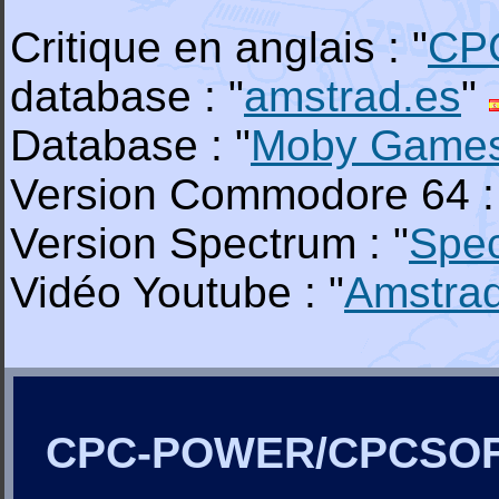
Critique en anglais : "
CP
database : "
amstrad.es
"
Database : "
Moby Game
Version Commodore 64 :
Version Spectrum : "
Spe
Vidéo Youtube : "
Amstra
CPC-POWER/CPCSO