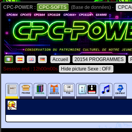
CPC-POWER :
CPC-SOFTS
(Base de données) -
CPCAr
Accueil
20154 PROGRAMMES
Session end : 12h00m00s
Hide picture Sexe : OFF