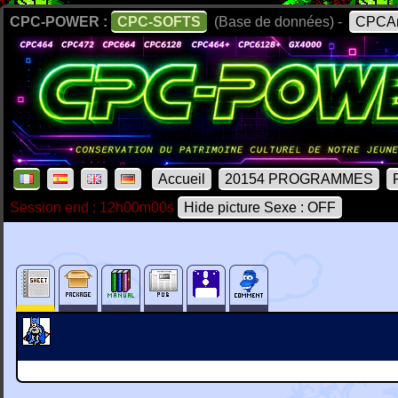
CPC-POWER :
CPC-SOFTS
(Base de données) -
CPCAr
Accueil
20154 PROGRAMMES
Session end : 12h00m00s
Hide picture Sexe : OFF