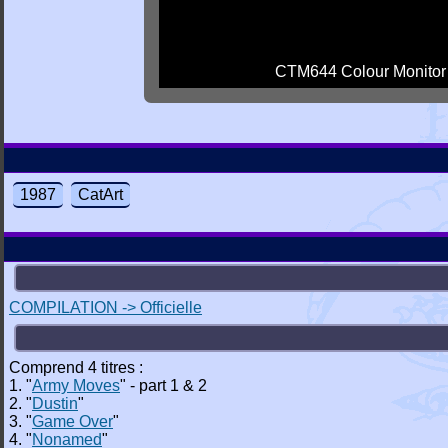
CTM644 Colour Monitor
1987
CatArt
COMPILATION -> Officielle
Comprend 4 titres :
1. "
Army Moves
" - part 1 & 2
2. "
Dustin
"
3. "
Game Over
"
4. "
Nonamed
"