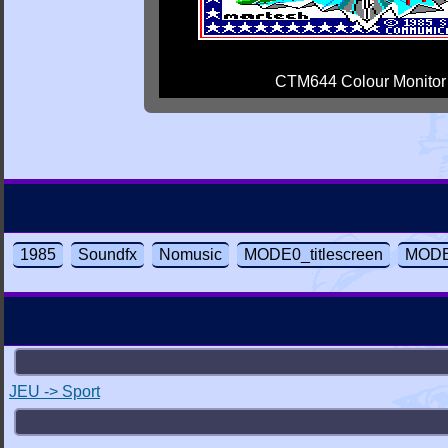
CTM644 Colour Monitor
1985
Soundfx
Nomusic
MODE0_titlescreen
MODE
JEU -> Sport