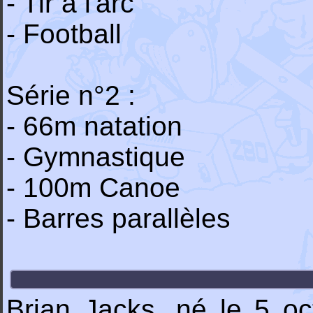
- Tir a l'arc
- Football
Série n°2 :
- 66m natation
- Gymnastique
- 100m Canoe
- Barres parallèles
Brian Jacks, né le 5 oc