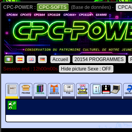
CPC-POWER :
CPC-SOFTS
(Base de données) -
CPCAr
Accueil
20154 PROGRAMMES
Session end : 12h00m00s
Hide picture Sexe : OFF