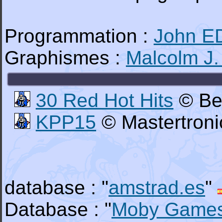
Programmation :
John 
Graphismes :
Malcolm J
30 Red Hot Hits
© Bea
KPP15
© Mastertroni
database : "
amstrad.es
"
Database : "
Moby Game