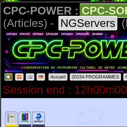
CPC-POWER :
CPC-SO
(Articles) -
NGServers
(
Accueil
20154 PROGRAMMES
Session end : 12h00m0