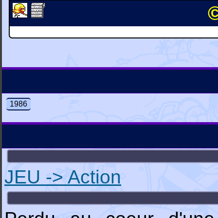
©
1986
JEU -> Action