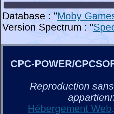
Database : "
Moby Game
Version Spectrum : "
Spe
CPC-POWER/CPCSO
Reproduction sans a
appartienn
Hébergement Web, 