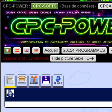
CPC-POWER :
CPC-SOFTS
(Base de données) -
CPCAr
Accueil
20154 PROGRAMMES
Session end : 12h00m00s
Hide picture Sexe : OFF