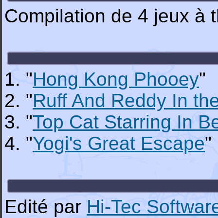
Compilation de 4 jeux à
1. "
Hong Kong Phooey
"
2. "
Ruff And Reddy In th
3. "
Top Cat Starring In Be
4. "
Yogi's Great Escape
"
Edité par
Hi-Tec Softwar