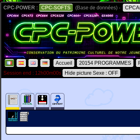
CPC-POWER :
CPC-SOFTS
(Base de données) -
CPCAr
Accueil
20154 PROGRAMMES
Session end : 12h00m00s
Hide picture Sexe : OFF