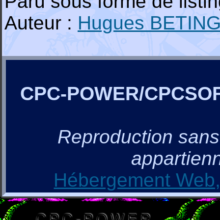
Paru sous forme de list
Auteur :
Hugues BETIN
CPC-POWER/CPCSO
Reproduction sans a
appartienn
Hébergement Web, 