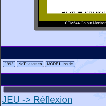
CTM644 Colour Monitor
1992
NoTitlescreen
MODE1_inside
JEU -> Réflexion