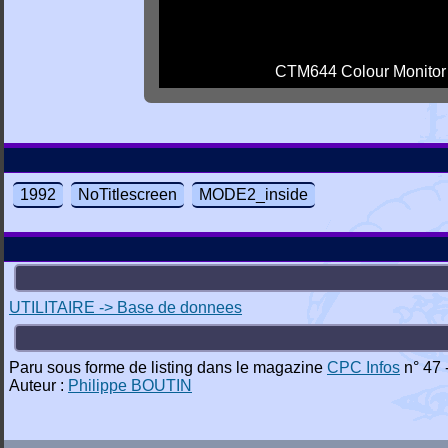
CTM644 Colour Monitor
1992
NoTitlescreen
MODE2_inside
UTILITAIRE -> Base de donnees
Paru sous forme de listing dans le magazine
CPC Infos
n° 47 
Auteur :
Philippe BOUTIN