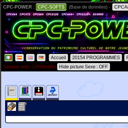
CPC-POWER :
CPC-SOFTS
(Base de données) -
CPCAr
Accueil
20154 PROGRAMMES
Session end : 12h00m00s
Hide picture Sexe : OFF