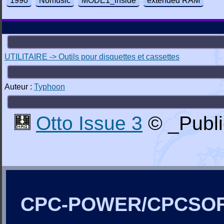
1990
Nomusic
MODE1_inside
extended RAM
UTILITAIRE -> Outils pour disquettes et cassettes
Auteur :
Typhoon
Otto Issue 3
© _Publi
CPC-POWER/CPCSO