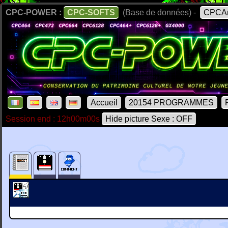
CPC-POWER :
CPC-SOFTS
(Base de données) -
CPCAr
Accueil
20154 PROGRAMMES
Session end : 12h00m00s
Hide picture Sexe : OFF