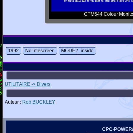
CTM644 Colour Monito
1992
NoTitlescreen
MODE2_inside
UTILITAIRE -> Divers
Auteur :
Rob BUCKLEY
CPC-POWER