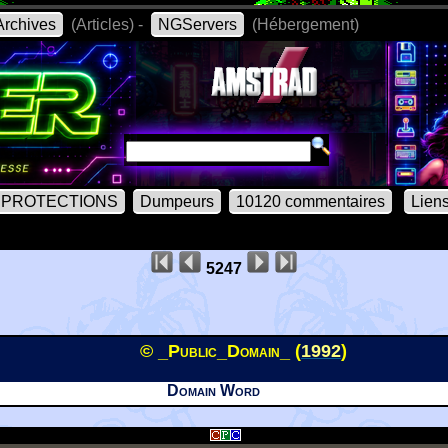
rchives
(Articles) -
NGServers
(Hébergement)
PROTECTIONS
Dumpeurs
10120 commentaires
Lien
5247
© _Public_Domain_ (
1992
)
Domain Word