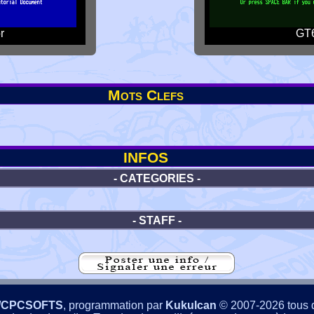
r
GT6
Mots Clefs
INFOS
- CATEGORIES -
- STAFF -
/CPCSOFTS
, programmation par
Kukulcan
© 2007-2026 tous d