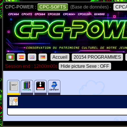
CPC-POWER :
CPC-SOFTS
(Base de données) -
CPCA
Accueil
20154 PROGRAMMES
Session end : 12h00m00s
Hide picture Sexe : OFF