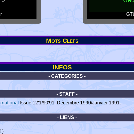
r
GT6
Mots Clefs
INFOS
- CATEGORIES -
- STAFF -
rnational
Issue 12'1/90'91, Décembre 1990/Janvier 1991.
- LIENS -
1)