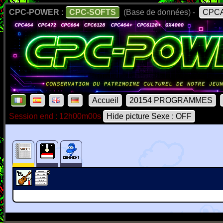
CPC-POWER :
CPC-SOFTS
(Base de données) -
CPCA
Accueil
20154 PROGRAMMES
Session end : 12h00m00s
Hide picture Sexe : OFF