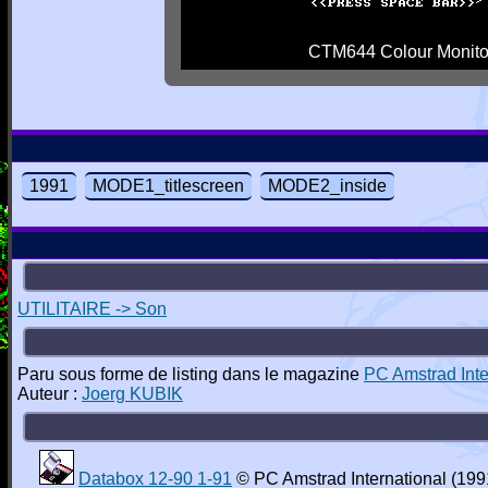
CTM644 Colour Monito
1991
MODE1_titlescreen
MODE2_inside
UTILITAIRE -> Son
Paru sous forme de listing dans le magazine
PC Amstrad Inte
Auteur :
Joerg KUBIK
Databox 12-90 1-91
© PC Amstrad International (199