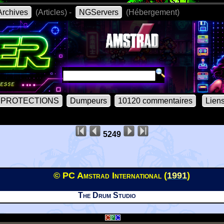
rchives
(Articles) -
NGServers
(Hébergement)
PROTECTIONS
Dumpeurs
10120 commentaires
Lien
5249
© PC Amstrad International (
1991
)
The Drum Studio