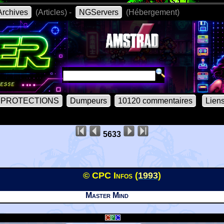
rchives
(Articles) -
NGServers
(Hébergement)
PROTECTIONS
Dumpeurs
10120 commentaires
Lien
5633
© CPC Infos (
1993
)
Master Mind