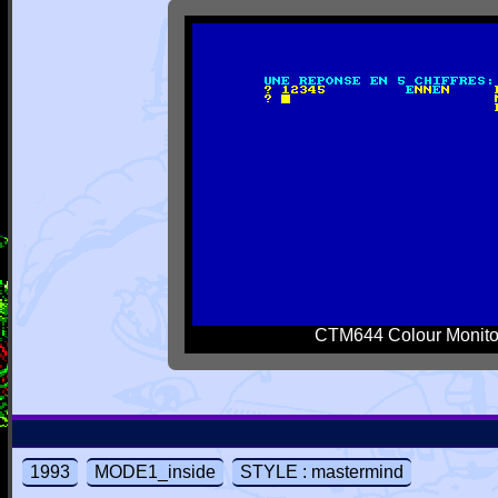
CTM644 Colour Monito
1993
MODE1_inside
STYLE : mastermind