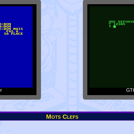
r
GT6
Mots Clefs