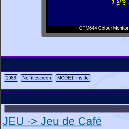
CTM644 Colour Monitor
1988
NoTitlescreen
MODE1_inside
JEU -> Jeu de Café