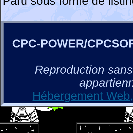
Paru sous forme de list
CPC-POWER/CPCSO
Reproduction sans a
appartienn
Hébergement Web, 