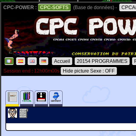
CPC-POWER :
CPC-SOFTS
(Base de données) -
CPCAr
Accueil
20154 PROGRAMMES
Session end : 12h00m00s
Hide picture Sexe : OFF