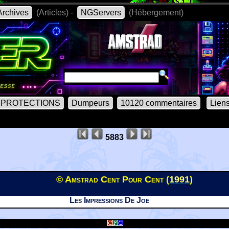
rchives
(Articles) -
NGServers
(Hébergement)
PROTECTIONS
Dumpeurs
10120 commentaires
Lien
5883
© Amstrad Cent Pour Cent (
1991
)
Les Impressions De Joe