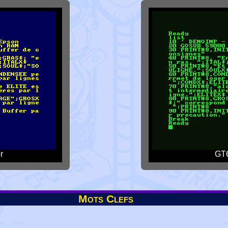
r
GT6
Mots Clefs