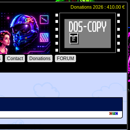
Donations 2026 : 410.00 €
s
Contact
Donations
FORUM