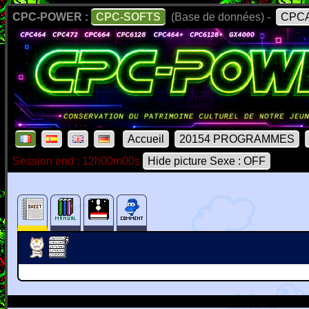
CPC-POWER :
CPC-SOFTS
(Base de données) -
CPCA
Accueil
20154 PROGRAMMES
Session end : 12h00m00s
Hide picture Sexe : OFF