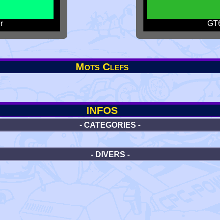
r
GT6
Mots Clefs
INFOS
- CATEGORIES -
- DIVERS -