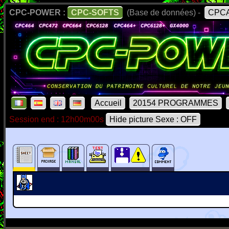
CPC-POWER :
CPC-SOFTS
(Base de données) -
CPCA
Accueil
20154 PROGRAMMES
Session end : 12h00m00s
Hide picture Sexe : OFF