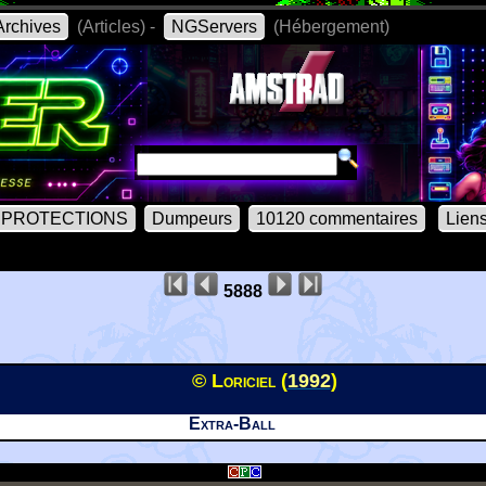
rchives
(Articles) -
NGServers
(Hébergement)
PROTECTIONS
Dumpeurs
10120 commentaires
Lien
5888
© Loriciel (
1992
)
Extra-Ball