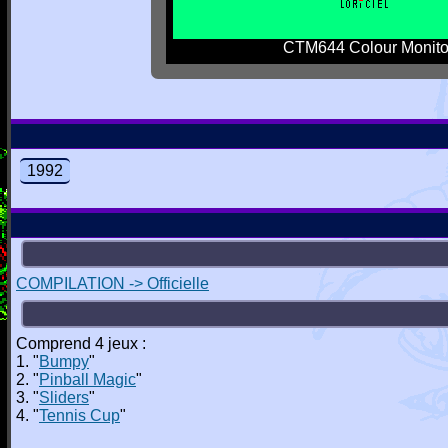
CTM644 Colour Monito
1992
COMPILATION -> Officielle
Comprend 4 jeux :
1. "
Bumpy
"
2. "
Pinball Magic
"
3. "
Sliders
"
4. "
Tennis Cup
"