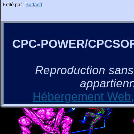
Edité par :
Borland
CPC-POWER/CPCSO
Reproduction sans a
appartienn
Hébergement Web, 