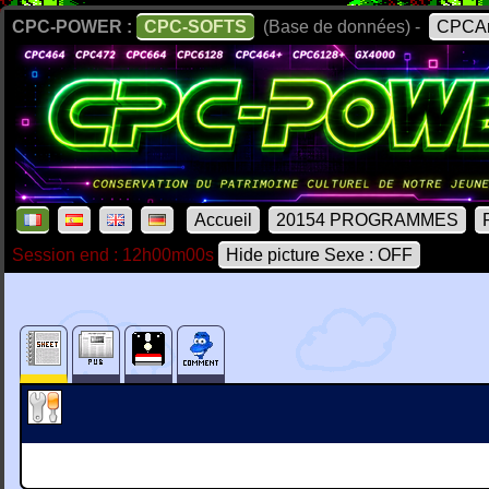
CPC-POWER :
CPC-SOFTS
(Base de données) -
CPCAr
Accueil
20154 PROGRAMMES
Session end : 12h00m00s
Hide picture Sexe : OFF