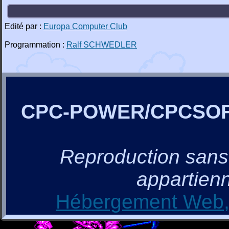
Edité par :
Europa Computer Club
Programmation :
Ralf SCHWEDLER
CPC-POWER/CPCSO
Reproduction sans a
appartienn
Hébergement Web, 