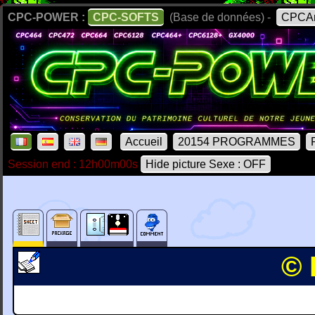
CPC-POWER :
CPC-SOFTS
(Base de données) -
CPCAr
Accueil
20154 PROGRAMMES
Session end : 12h00m00s
Hide picture Sexe : OFF
© 