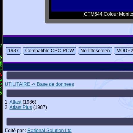
CTM644 Colour Monito
1987
Compatible CPC-PCW
NoTitlescreen
MODE2_
UTILITAIRE -> Base de donnees
1.
Atlast
(1986)
2.
Atlast Plus
(1987)
Edité par :
Rational Solution Ltd