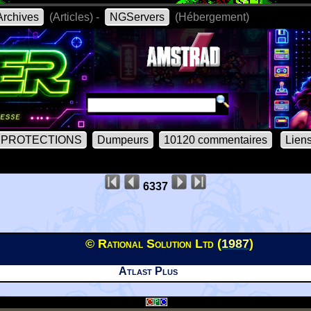
rchives
(Articles) -
NGServers
(Hébergement)
PROTECTIONS
Dumpeurs
10120 commentaires
Lien
6337
© Rational Solution Ltd (
1987
)
Atlast Plus