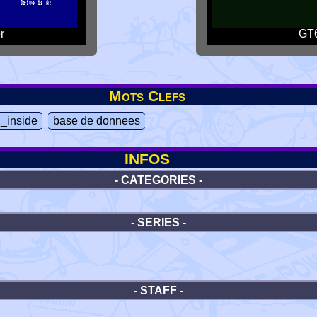
r
GT6
Mots Clefs
inside
base de donnees
INFOS
- CATEGORIES -
- SERIES -
- STAFF -