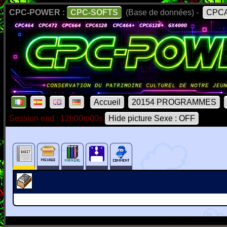
CPC-POWER :
CPC-SOFTS
(Base de données) -
CPCA
Accueil
20154 PROGRAMMES
Session end : 12h00m00s
Hide picture Sexe : OFF